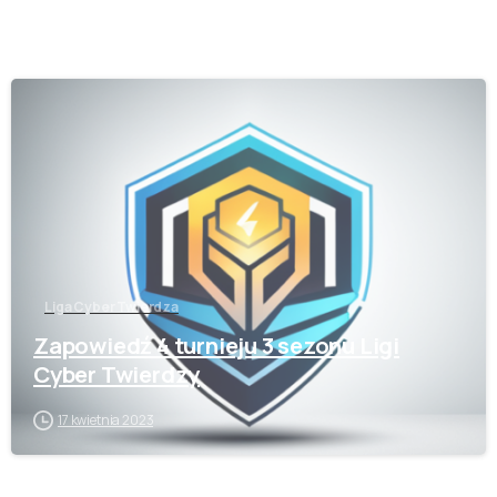
-
Liga Cyber Twierdza
Zapowiedź 4 turnieju 3 sezonu Ligi
Cyber Twierdzy
17 kwietnia 2023