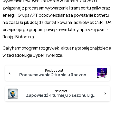
wywołanie trwałych zniszczeń w infrastrukturze OT
związanej z procesem wytwarzania i transportu paliw oraz
energii. Grupa APT odpowiedzialna za powstanie botnetu
nie została jak dotąd zidentyfikowana, aczkolwiek CERT UA
przypisuje go grupom powiązanym lub sympatyzującym z
Rosją i Białorusią.
Cały harmonogram rozgrywek i aktualną tabelę znajdziecie
w zakładce Liga Cyber Twierdza.
Continue
Previous post
Reading
Podsumowanie 2 turnieju 3 sezonu Ligi Cyber Twierdzy
Next post
Zapowiedź 4 turnieju 3 sezonu Ligi Cyber Twierdzy