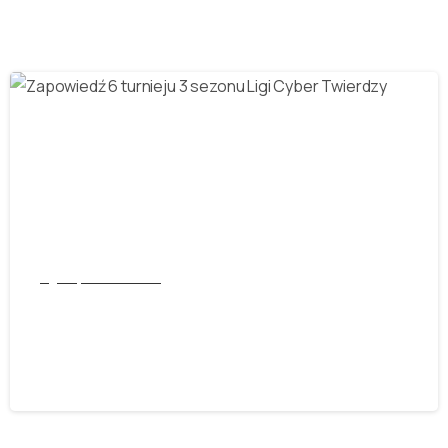
-
Liga Cyber Twierdza
Zapowiedź 6 turnieju 3 sezonu Ligi
Cyber Twierdzy
13 czerwca 2023