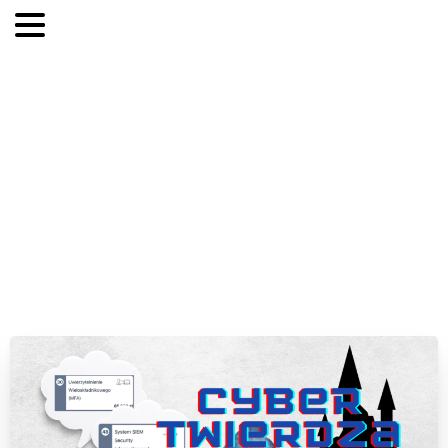
Zapowiedź
3
turnieju
3
sezonu
Ligi
Cyber
Twierdzy