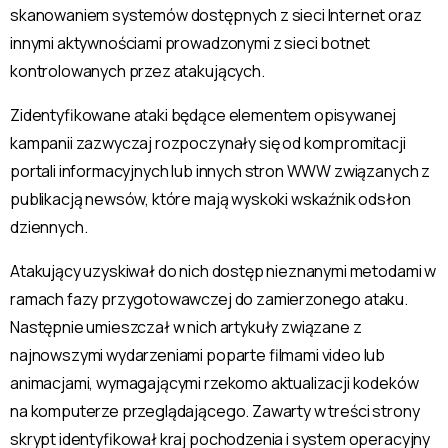
skanowaniem systemów dostępnych z sieci Internet oraz
innymi aktywnościami prowadzonymi z sieci botnet
kontrolowanych przez atakujących.
Zidentyfikowane ataki będące elementem opisywanej
kampanii zazwyczaj rozpoczynały się od kompromitacji
portali informacyjnych lub innych stron WWW związanych z
publikacją newsów, które mają wyskoki wskaźnik odsłon
dziennych.
Atakujący uzyskiwał do nich dostęp nieznanymi metodami w
ramach fazy przygotowawczej do zamierzonego ataku.
Następnie umieszczał w nich artykuły związane z
najnowszymi wydarzeniami poparte filmami video lub
animacjami, wymagającymi rzekomo aktualizacji kodeków
na komputerze przeglądającego. Zawarty w treści strony
skrypt identyfikował kraj pochodzenia i system operacyjny