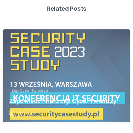
Related Posts
-
Liga Cyber Twierdza
Zapowiedź finału Ligi Cyber Twierdzy
11 lipca 2023