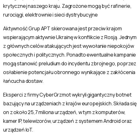
krytycznej naszego kraju. Zagrożone mogą być rafinerie,
rurociągi, elektrownie i sieci dystrybucyjne
Aktywność Grup APT skierowana jest przeciw krajom
wspierającym aktywnie Ukrainę w konflikcie z Rosją. Jednym
z głównych celów atakujących jest wywołanie niepokojów
społecznych i politycznych. Ponadto ewentualne kampanie
mogą stanowić preludium do incydentu zbrojnego, poprzez
osłabienie potencjału obronnego wynikające z zakłócenia
łańcucha dostaw.
Eksperci z firmy CyberGrzmot wykryli gigantyczny botnet
bazujący na urządzeniach z krajów europejskich. Składa się
on z około 25,7 miliona urządzeń, w tym z komputerów,
kamer IP, telewizorów, urządzeń z systemem Android oraz
urządzeń IoT.