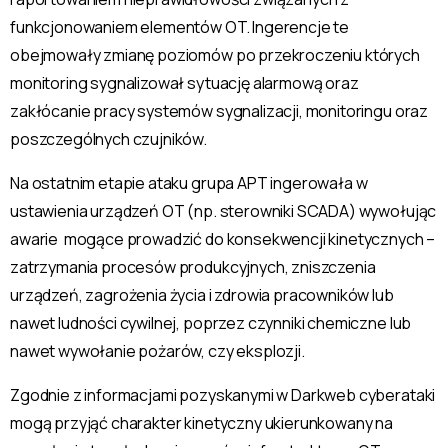
funkcjonowaniem elementów OT. Ingerencje te
obejmowały zmianę poziomów po przekroczeniu których
monitoring sygnalizował sytuację alarmową oraz
zakłócanie pracy systemów sygnalizacji, monitoringu oraz
poszczególnych czujników.
Na ostatnim etapie ataku grupa APT ingerowała w
ustawienia urządzeń OT (np. sterowniki SCADA) wywołując
awarie mogące prowadzić do konsekwencji kinetycznych –
zatrzymania procesów produkcyjnych, zniszczenia
urządzeń, zagrożenia życia i zdrowia pracowników lub
nawet ludności cywilnej, poprzez czynniki chemiczne lub
nawet wywołanie pożarów, czy eksplozji.
Zgodnie z informacjami pozyskanymi w Darkweb cyberataki
mogą przyjąć charakter kinetyczny ukierunkowany na