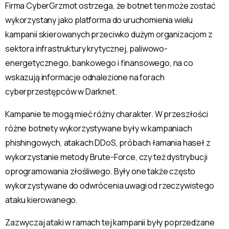
Firma CyberGrzmot ostrzega, że botnet ten może zostać
wykorzystany jako platforma do uruchomienia wielu
kampanii skierowanych przeciwko dużym organizacjom z
sektora infrastruktury krytycznej, paliwowo-
energetycznego, bankowego i finansowego, na co
wskazują informacje odnalezione na forach
cyberprzestępców w Darknet.
Kampanie te mogą mieć różny charakter. W przeszłości
różne botnety wykorzystywane były w kampaniach
phishingowych, atakach DDoS, próbach łamania haseł z
wykorzystanie metody Brute-Force, czy też dystrybucji
oprogramowania złośliwego. Były one także często
wykorzystywane do odwrócenia uwagi od rzeczywistego
ataku kierowanego.
Zazwyczaj ataki w ramach tej kampanii były poprzedzane