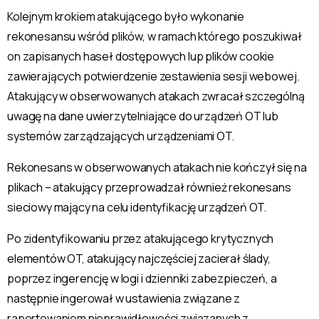
Kolejnym krokiem atakującego było wykonanie
rekonesansu wśród plików, w ramach którego poszukiwał
on zapisanych haseł dostępowych lup plików cookie
zawierających potwierdzenie zestawienia sesji webowej.
Atakujący w obserwowanych atakach zwracał szczególną
uwagę na dane uwierzytelniające do urządzeń OT lub
systemów zarządzających urządzeniami OT.
Rekonesans w obserwowanych atakach nie kończył się na
plikach – atakujący przeprowadzał również rekonesans
sieciowy mający na celu identyfikację urządzeń OT.
Po zidentyfikowaniu przez atakującego krytycznych
elementów OT, atakujący najczęściej zacierał ślady,
poprzez ingerencję w logi i dzienniki zabezpieczeń, a
następnie ingerował w ustawienia związane z
raportowaniem nieprawidłowości związanych z