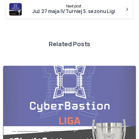
Next post
Już 27 maja IV Turniej 5. sezonu Ligi
Related Posts
-
CyberBastion
CyberBastion Liga