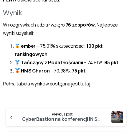
Wyniki
W rozgrywkach udział wzięło
76 zespołów
. Najlepsze
wyniki uzyskali:
ember
– 75,01% skuteczności,
100 pkt
rankingowych
Tańczący z Podatnościami
– 74,91%,
85 pkt
HMS Charon
– 70,98%,
75 pkt
Pełna tabela wyników dostępna jest
tutaj
.
Continue
Previous post
Reading
CyberBastion na konferencji IN.SE.CON 2025!