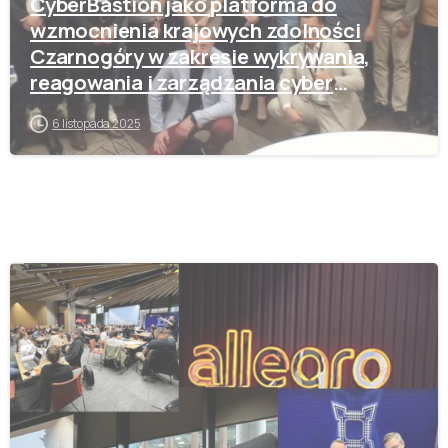
CyberBastion jako platforma do
wzmocnienia krajowych zdolności
Czarnogóry w zakresie wykrywania,
reagowania i zarządzania cyber
incydentami
6 listopada 2025
-