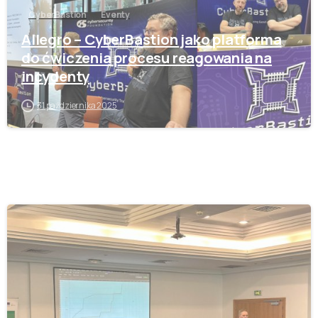
CyberBastion
Eventy
Allegro – CyberBastion jako platforma
do ćwiczenia procesu reagowania na
incydenty
31 października 2025
-