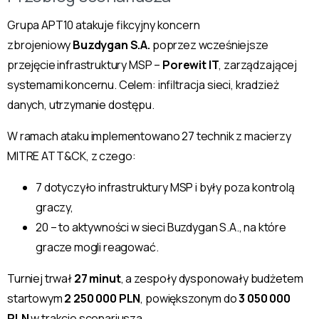
Grupa APT10 atakuje fikcyjny koncern
zbrojeniowy
Buzdygan S.A.
poprzez wcześniejsze
przejęcie infrastruktury MSP –
Porewit IT
, zarządzającej
systemami koncernu. Celem: infiltracja sieci, kradzież
danych, utrzymanie dostępu.
W ramach ataku implementowano 27 technik z macierzy
MITRE ATT&CK, z czego:
7 dotyczyło infrastruktury MSP i były poza kontrolą
graczy,
20 – to aktywności w sieci Buzdygan S.A., na które
gracze mogli reagować.
Turniej trwał
27 minut
, a zespoły dysponowały budżetem
startowym
2 250 000 PLN
, powiększonym do
3 050 000
PLN
w trakcie scenariusza.