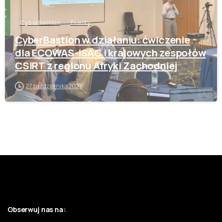
CyberBastion
Eventy
CyberBastion w działaniu: ćwiczenie
dla ECOWAS-ISAC i krajowych zespołów
CSIRT z regionu Afryki Zachodniej
27 października 2025
Obserwuj nas na: