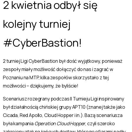
2 kwietnia odbył się
kolejny turniej
#CyberBastion!
2 turniej Ligi CyberBastion był dość wyjątkowy, ponieważ
zespoły miały możliwość dołączyć do nas i zagrać w
Poznaniu na MTP, kilka zespołów skorzystało z tej
możliwości – dziękujemy, że byliście!
Scenariusz rozegrany podczas II Turnieju Ligi inspirowany
był działalnością chińskiej grupy APT10 (znanej także jako
Cicada, Red Apollo, Cloud Hopper i in.). Bazą scenariusza
była kampania
Operation Cloud Hopper
, czyli szeroko
zakrojony atak na łańcuch dostaw, którego ofiarami padły