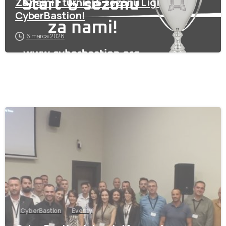
Za nami 1 turniej 6 sezonu Ligi
CyberBastion!
6 marca 2026
-
CyberBastion
Eventy