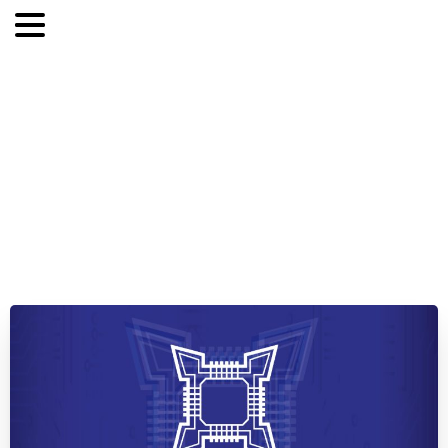
Za
nami
II
Turniej
5.
sezonu
Ligi